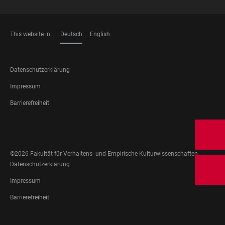
This website in
Deutsch
English
SPRACHEN
FOOTER
Datenschutzerklärung
LEGAL
Impressum
Barrierefreiheit
FOOTER
SOCIAL
MEDIA
©2026 Fakultät für Verhaltens- und Empirische Kulturwissenschaften
FOOTER
Datenschutzerklärung
LEGAL
Impressum
Barrierefreiheit