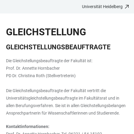
Universität Heidelberg
ZUM
HAUPTNAVIGATION
WEBSEITENSUCHE
LINKS
HAUPTINHALT
ÖFFNEN
ÖFFNEN
ZUR
GLEICHSTELLUNG
BARRIEREFREIHEIT
GLEICHSTELLUNGSBEAUFTRAGTE
Die Gleichstellungsbeauftragte der Fakultät ist:
Prof. Dr. Annette Hornbacher
PD Dr. Christina Roth (Stellvertreterin)
Die Gleichstellungsbeauftragte der Fakultät vertritt die
Universitätsgleichstellungsbeauftragte im Fakultätsrat und in
allen Berufungsverfahren. Sie ist in allen Gleichstellungsbelangen
Ansprechpartnerin für Wissenschaftlerinnen und Studierende.
Kontaktinformationen: