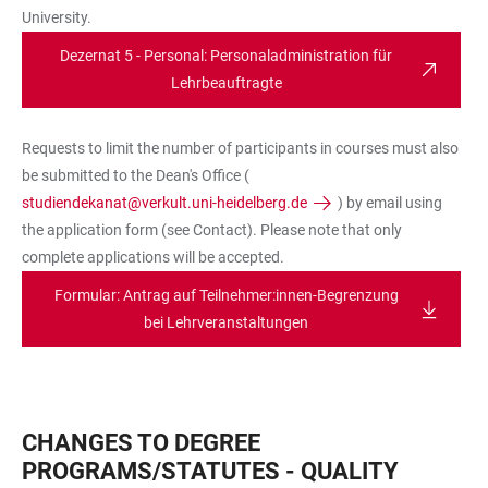
University.
Dezernat 5 - Personal: Personaladministration für
Lehrbeauftragte
Requests to limit the number of participants in courses must also
be submitted to the Dean's Office (
studiendekanat@verkult.uni-heidelberg.de
) by email using
the application form (see Contact). Please note that only
complete applications will be accepted.
Formular: Antrag auf Teilnehmer:innen-Begrenzung
bei Lehrveranstaltungen
CHANGES TO DEGREE
PROGRAMS/STATUTES - QUALITY