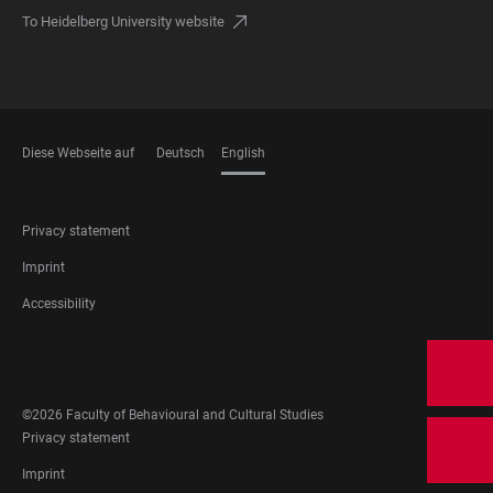
To Heidelberg University website
Diese Webseite auf
Deutsch
English
LANGUAGES
FOOTER
Privacy statement
LEGAL
Imprint
Accessibility
FOOTER
SOCIAL
MEDIA
©2026 Faculty of Behavioural and Cultural Studies
FOOTER
Privacy statement
LEGAL
Imprint