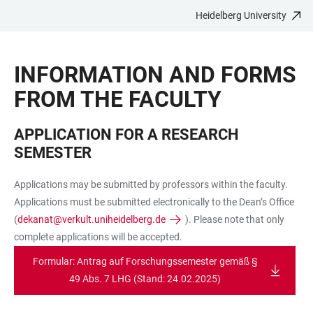
Heidelberg University
JUMP
OPEN
OPEN
ACCESSIBILITY
TO
MAIN
SEARCH
LINKS
MAIN
NAVIGATION
FORM
INFORMATION AND FORMS
CONTENT
FROM THE FACULTY
APPLICATION FOR A RESEARCH
SEMESTER
Applications may be submitted by professors within the faculty.
Applications must be submitted electronically to the Dean’s Office
(
dekanat@verkult.uniheidelberg.de
). Please note that only
complete applications will be accepted.
Formular: Antrag auf Forschungssemester gemäß §
49 Abs. 7 LHG (Stand: 24.02.2025)