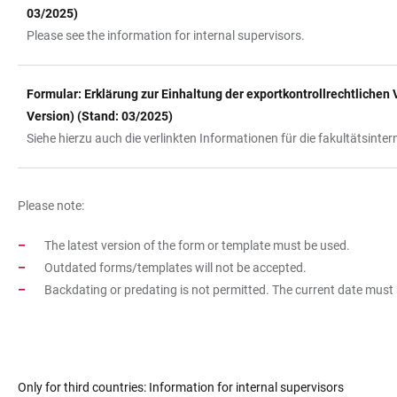
03/2025)
Please see the information for internal supervisors.
Formular: Erklärung zur Einhaltung der exportkontrollrechtlichen
Version) (Stand: 03/2025)
Siehe hierzu auch die verlinkten Informationen für die fakultätsinter
Please note:
The latest version of the form or template must be used.
Outdated forms/templates will not be accepted.
Backdating or predating is not permitted. The current date must
Only for third countries: Information for internal supervisors