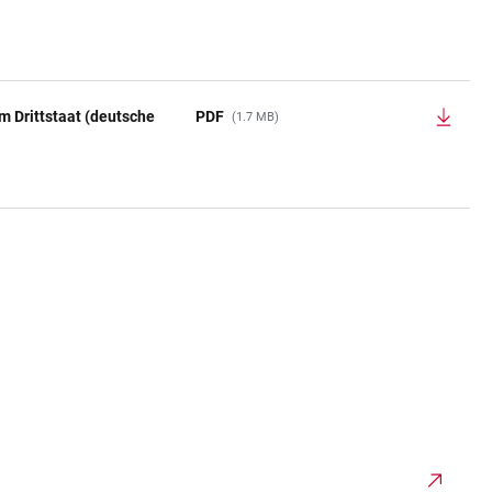
m Drittstaat (deutsche
PDF
(1.7 MB)