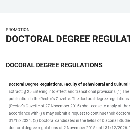
JUMP
OPEN
OPEN
ACCESSIBILITY
TO
MAIN
SEARCH
LINKS
MAIN
NAVIGATION
FORM
PROMOTION
CONTENT
DOCTORAL DEGREE REGULA
DOCORAL DEGREE REGULATIONS
Doctoral Degree Regulations, Faculty of Behavioural and Cultural S
TABLE
Extract: § 25 Entering into effect and transitional provisions (1) The
publication in the Rector’s Gazette. The doctoral degree regulations
(Rector’s Gazette of 27 November 2015) shall cease to apply at th
accordance with § 8 may submit a request to continue their doctorat
31/12/2024. (3) Doctoral candidates in the fields of Diaconal Studi
doctoral degree regulations of 2 November 2015 until 31/12/2026. 