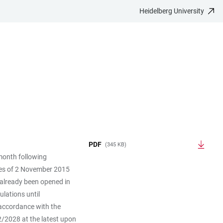
Heidelberg University
PDF
(345 KB)
 month following
dies of 2 November 2015
 already been opened in
lations until
 accordance with the
2/2028 at the latest upon