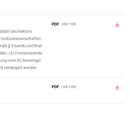
PDF
(288.7 KB)
sblatt des Rektors
he Kulturwissenschaften
äß § 8 bereits eröffnet
llen. (3) Promovierende
rdnung vom 02.Novemger
28 verlängert werden.
PDF
(166.5 KB)