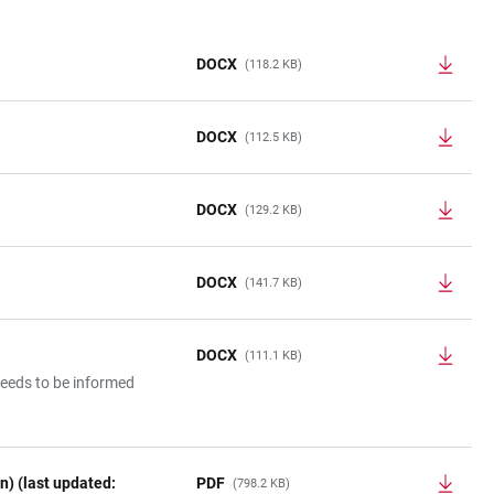
DOCX
(118.2 KB)
DOCX
(112.5 KB)
DOCX
(129.2 KB)
DOCX
(141.7 KB)
DOCX
(111.1 KB)
 needs to be informed
n) (last updated:
PDF
(798.2 KB)